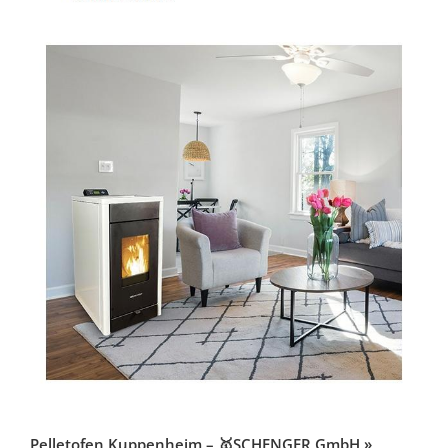
Pelletofen Kuppenheim – 🥇SCHENGER GmbH »