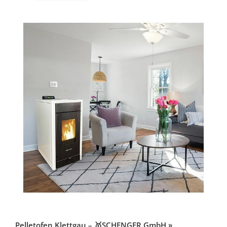
Pelletofen Klettgau – 🥇SCHENGER GmbH »