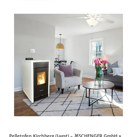
Pelletofen Kirchberg (Jagst) – 🥇SCHENGER GmbH »