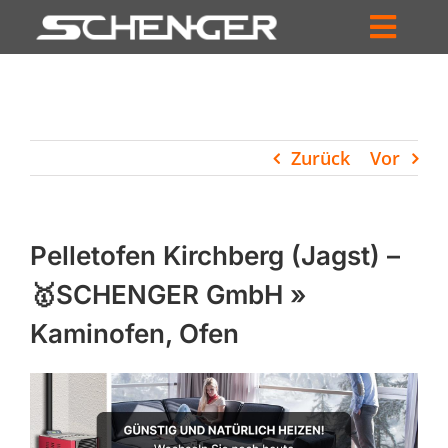
Zum
Inhalt
Toggl
springen
HOME
Navig
ZUM SHOP
Zurück
Vor
HÄNDLERSUCHE
SERVICE
Pelletofen Kirchberg (Jagst) –
UNTERNEHMEN
🥇SCHENGER GmbH »
Kaminofen, Ofen
PROFIL
WARENKORB
PRODUCTS
SEARCH