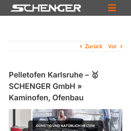
Zum
Inhalt
Toggl
springen
HOME
Navig
ZUM SHOP
Zurück
Vor
HÄNDLERSUCHE
SERVICE
Pelletofen Karlsruhe – 🥇
UNTERNEHMEN
SCHENGER GmbH »
Kaminofen, Ofenbau
PROFIL
WARENKORB
PRODUCTS
SEARCH