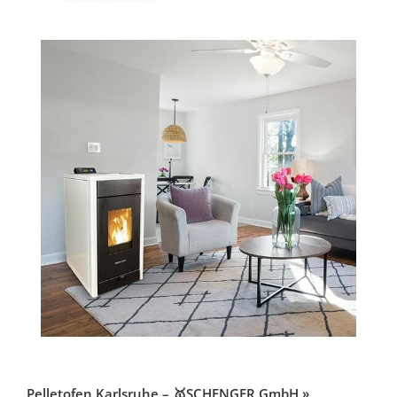
Pelletofen Karlsruhe – 🥇SCHENGER GmbH »