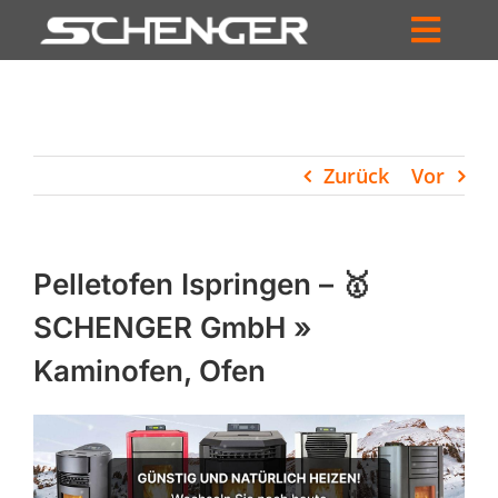
Zum
Inhalt
Toggl
springen
HOME
Navig
ZUM SHOP
Zurück
Vor
HÄNDLERSUCHE
SERVICE
Pelletofen Ispringen – 🥇
UNTERNEHMEN
SCHENGER GmbH »
Kaminofen, Ofen
PROFIL
WARENKORB
PRODUCTS
SEARCH