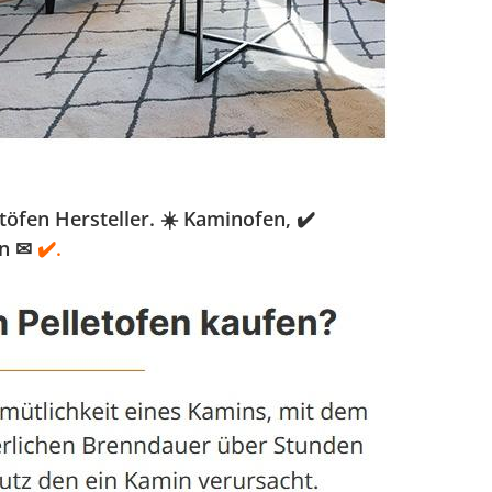
öfen Hersteller. ☀️ Kaminofen, ✔️
in ✉
✔️.