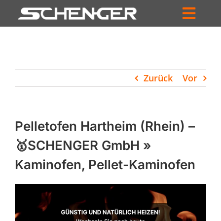
Zum
Inhalt
Toggl
springen
HOME
Navig
ZUM SHOP
Zurück
Vor
HÄNDLERSUCHE
SERVICE
Pelletofen Hartheim (Rhein) –
UNTERNEHMEN
🥇SCHENGER GmbH »
Kaminofen, Pellet-Kaminofen
PROFIL
WARENKORB
PRODUCTS
SEARCH