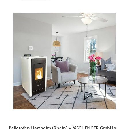
Pelletofen Hartheim (Rhein) – 🥇SCHENGER GmbH »