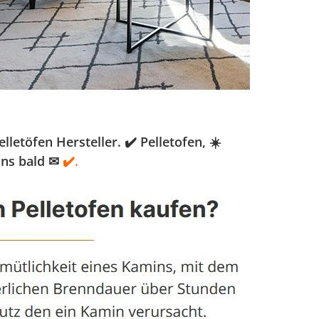
töfen Hersteller. ✔️ Pelletofen, ☀️
uns bald ✉
✔️.