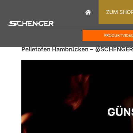
Zum
Inhalt
ZUM SHO
springen
PRODUKTVIDE
Pelletofen Hambrücken – 🥇SCHENGER