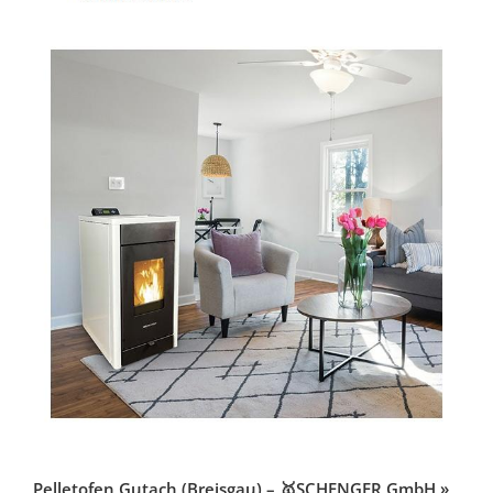
Pelletofen Gutach (Breisgau) – 🥇SCHENGER GmbH »