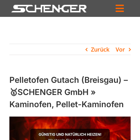
Zum
Inhalt
Toggl
springen
HOME
Navig
ZUM SHOP
Zurück
Vor
HÄNDLERSUCHE
SERVICE
Pelletofen Gutach (Breisgau) –
UNTERNEHMEN
🥇SCHENGER GmbH »
Kaminofen, Pellet-Kaminofen
PROFIL
WARENKORB
PRODUCTS
SEARCH