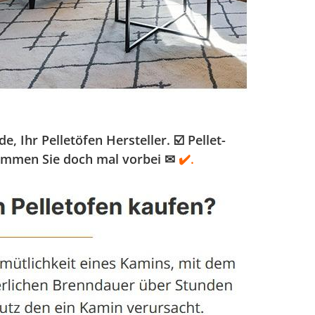
hr Pelletöfen Hersteller. ☑️ Pellet-
Kommen Sie doch mal vorbei ✉
✔️.