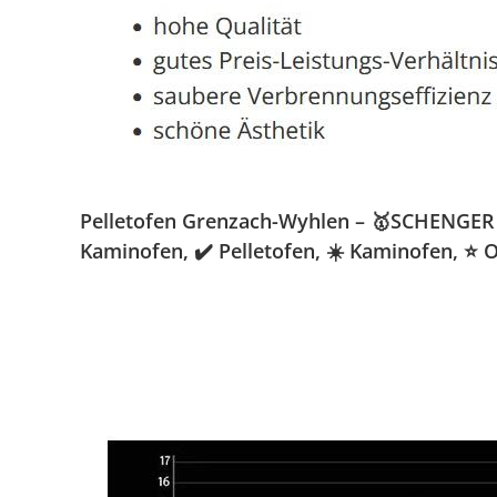
Pelletofen Grenzach-Wyhlen – 🥇SCHENGER Gm
Kaminofen, ✔️ Pelletofen, ☀️ Kaminofen, 