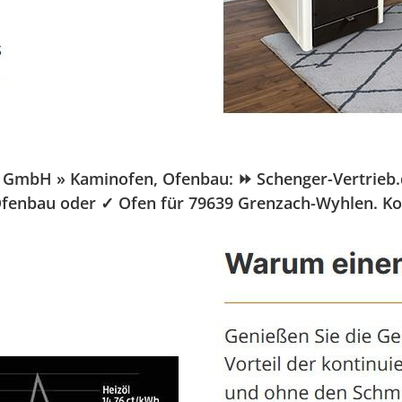
bH » Kaminofen, Ofenbau: ⏩ Schenger-Vertrieb.de, I
⭐ Ofenbau oder ✓ Ofen für 79639 Grenzach-Wyhlen. 