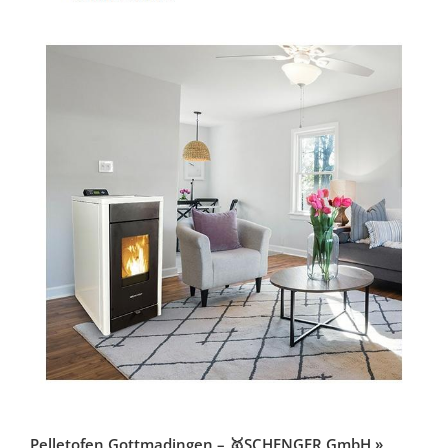
Pelletofen Gottmadingen – 🥇SCHENGER GmbH »