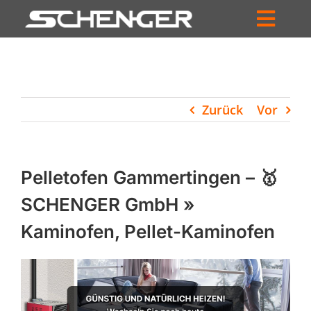
Zum
Inhalt
Toggl
springen
HOME
Navig
ZUM SHOP
Zurück
Vor
HÄNDLERSUCHE
SERVICE
Pelletofen Gammertingen – 🥇
UNTERNEHMEN
SCHENGER GmbH »
Kaminofen, Pellet-Kaminofen
PROFIL
WARENKORB
PRODUCTS
SEARCH