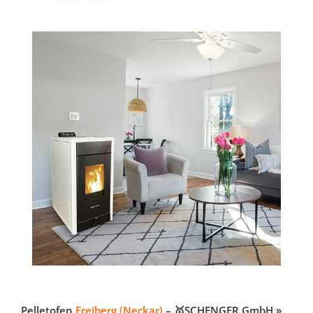
Pelletofen
Freiberg (Neckar)
– 🥇SCHENGER GmbH »