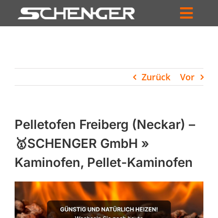
Zum
Inhalt
Toggl
springen
HOME
Navig
ZUM SHOP
Zurück
Vor
HÄNDLERSUCHE
SERVICE
Pelletofen Freiberg (Neckar) –
UNTERNEHMEN
🥇SCHENGER GmbH »
Kaminofen, Pellet-Kaminofen
PROFIL
WARENKORB
PRODUCTS
SEARCH