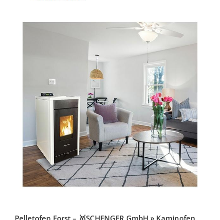
Pelletofen Forst – 🥇SCHENGER GmbH » Kaminofen,