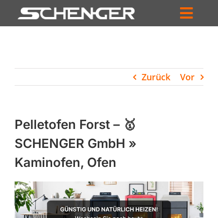
Zum
Inhalt
Toggl
springen
HOME
Navig
ZUM SHOP
Zurück
Vor
HÄNDLERSUCHE
SERVICE
Pelletofen Forst – 🥇
UNTERNEHMEN
SCHENGER GmbH »
Kaminofen, Ofen
PROFIL
WARENKORB
PRODUCTS
SEARCH