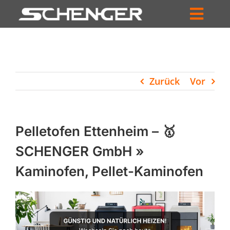
Zum
Inhalt
Toggl
springen
HOME
Navig
ZUM SHOP
Zurück
Vor
HÄNDLERSUCHE
SERVICE
Pelletofen Ettenheim – 🥇
UNTERNEHMEN
SCHENGER GmbH »
Kaminofen, Pellet-Kaminofen
PROFIL
WARENKORB
PRODUCTS
SEARCH