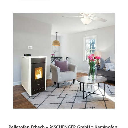
Pelletofen Erbach – 🥇SCHENGER GmbH » Kaminofen,