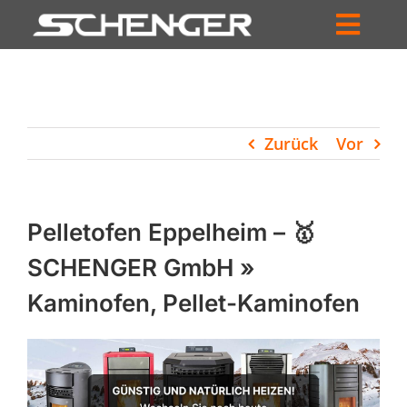
Zum
Inhalt
Toggl
springen
HOME
Navig
ZUM SHOP
Zurück
Vor
HÄNDLERSUCHE
SERVICE
Pelletofen Eppelheim – 🥇
UNTERNEHMEN
SCHENGER GmbH »
Kaminofen, Pellet-Kaminofen
PROFIL
WARENKORB
PRODUCTS
SEARCH