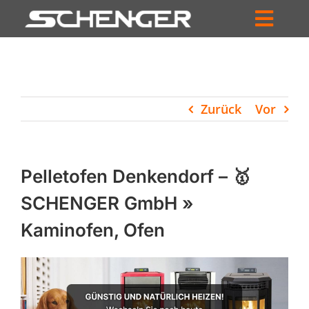
Zum
Inhalt
Toggl
springen
HOME
Navig
ZUM SHOP
Zurück
Vor
HÄNDLERSUCHE
SERVICE
Pelletofen Denkendorf – 🥇
UNTERNEHMEN
SCHENGER GmbH »
Kaminofen, Ofen
PROFIL
WARENKORB
PRODUCTS
SEARCH