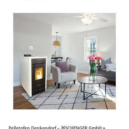
Pelletofen Denkendorf – 🥇SCHENGER GmbH »