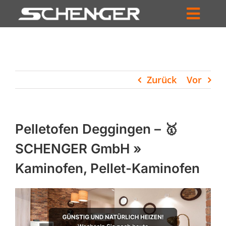
Zum
Inhalt
Toggl
springen
HOME
Navig
ZUM SHOP
Zurück
Vor
HÄNDLERSUCHE
SERVICE
Pelletofen Deggingen – 🥇
UNTERNEHMEN
SCHENGER GmbH »
Kaminofen, Pellet-Kaminofen
PROFIL
WARENKORB
PRODUCTS
SEARCH