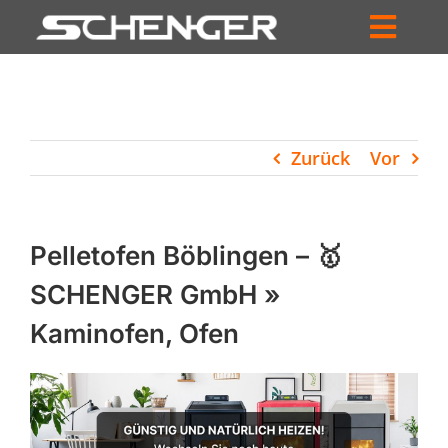
Zum
Inhalt
Toggl
springen
HOME
Navig
ZUM SHOP
Zurück
Vor
HÄNDLERSUCHE
SERVICE
Pelletofen Böblingen – 🥇
UNTERNEHMEN
SCHENGER GmbH »
Kaminofen, Ofen
PROFIL
WARENKORB
PRODUCTS
SEARCH