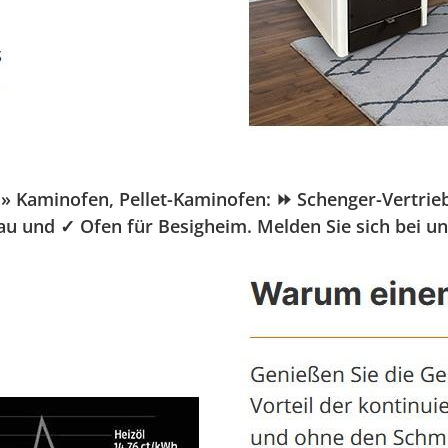
aminofen, Pellet-Kaminofen: ⏩ Schenger-Vertrieb.de,
au und ✓ Ofen für Besigheim. Melden Sie sich bei u