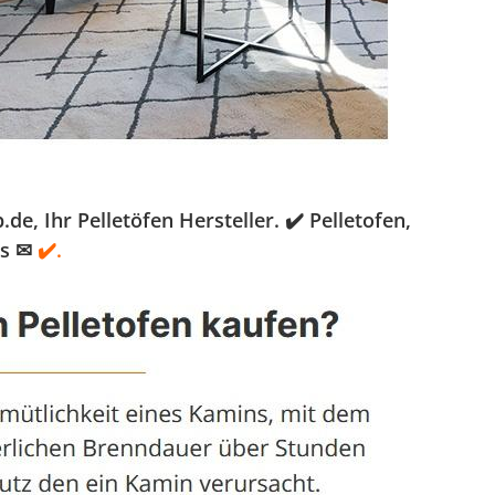
 Ihr Pelletöfen Hersteller. ✔️ Pelletofen,
ns ✉
✔️.