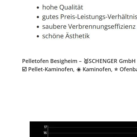
Pelletofen Besigheim – 🥇SCHENGER GmbH » K
☑️ Pellet-Kaminofen, ☀️ Kaminofen, ⭐ Ofenb