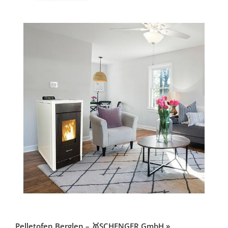
Pelletofen Berglen – 🥇SCHENGER GmbH »