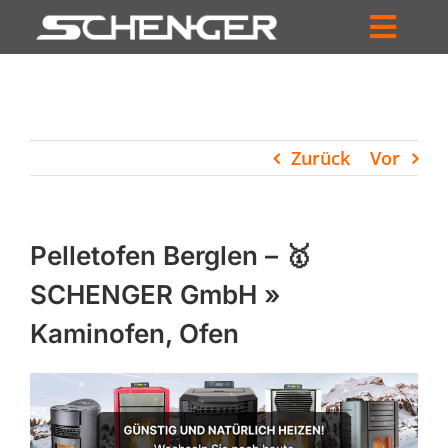
Zum
Inhalt
Toggl
springen
HOME
Navig
ZUM SHOP
Zurück
Vor
HÄNDLERSUCHE
SERVICE
Pelletofen Berglen – 🥇
UNTERNEHMEN
SCHENGER GmbH »
Kaminofen, Ofen
PROFIL
WARENKORB
PRODUCTS
SEARCH