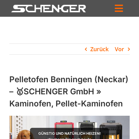
Zum
Inhalt
Toggl
springen
HOME
Navig
ZUM SHOP
Zurück
Vor
HÄNDLERSUCHE
SERVICE
Pelletofen Benningen (Neckar)
UNTERNEHMEN
– 🥇SCHENGER GmbH »
Kaminofen, Pellet-Kaminofen
PROFIL
WARENKORB
PRODUCTS
SEARCH