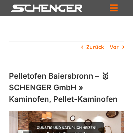
Zum
Inhalt
Toggl
springen
HOME
Navig
ZUM SHOP
Zurück
Vor
HÄNDLERSUCHE
SERVICE
Pelletofen Baiersbronn – 🥇
UNTERNEHMEN
SCHENGER GmbH »
Kaminofen, Pellet-Kaminofen
PROFIL
WARENKORB
PRODUCTS
SEARCH