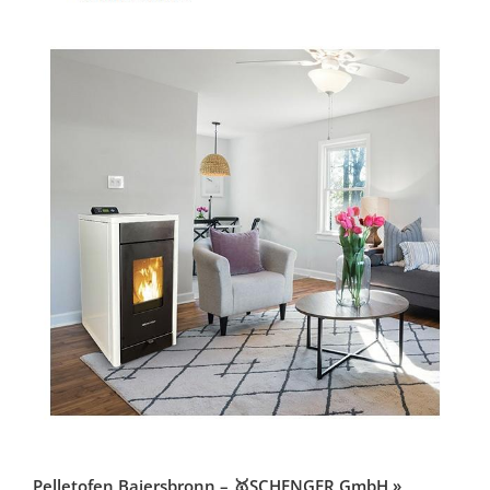
Pelletofen Baiersbronn – 🥇SCHENGER GmbH »