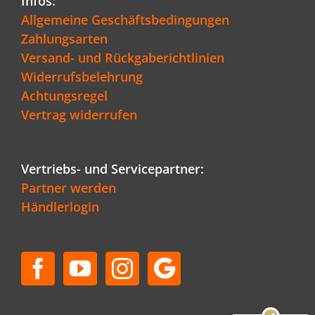
Infos:
Allgemeine Geschäftsbedingungen
Zahlungsarten
Versand- und Rückgaberichtlinien
Widerrufsbelehrung
Achtungsregel
Vertrag widerrufen
Vertriebs- und Servicepartner:
Partner werden
Händlerlogin
Kundenbewertungen und Erfahrungen zu
Schenger GmbH
SEHR GUT
96%
Empfehlungen auf
ProvenExpert.com
4,80 / 5,00