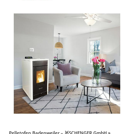
Pelletofen Badenweiler – 🥇SCHENGER GmbH »