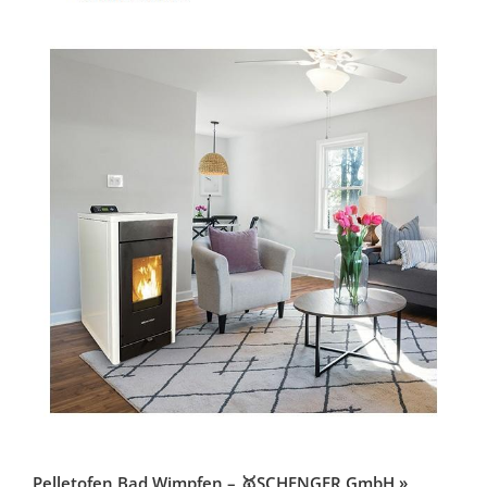
Pelletofen Bad Wimpfen – 🥇SCHENGER GmbH »