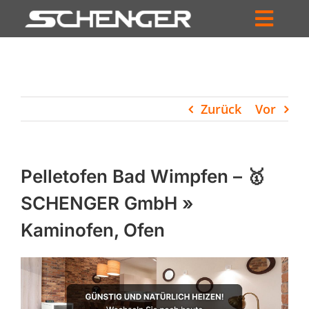
Zum
Inhalt
Toggl
springen
HOME
Navig
ZUM SHOP
Zurück
Vor
HÄNDLERSUCHE
SERVICE
Pelletofen Bad Wimpfen – 🥇
UNTERNEHMEN
SCHENGER GmbH »
Kaminofen, Ofen
PROFIL
WARENKORB
PRODUCTS
SEARCH