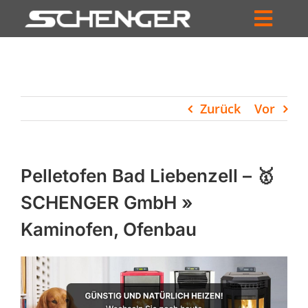
Zum
Inhalt
Toggl
springen
HOME
Navig
ZUM SHOP
Zurück
Vor
HÄNDLERSUCHE
SERVICE
Pelletofen Bad Liebenzell – 🥇
UNTERNEHMEN
SCHENGER GmbH »
Kaminofen, Ofenbau
PROFIL
WARENKORB
PRODUCTS
SEARCH