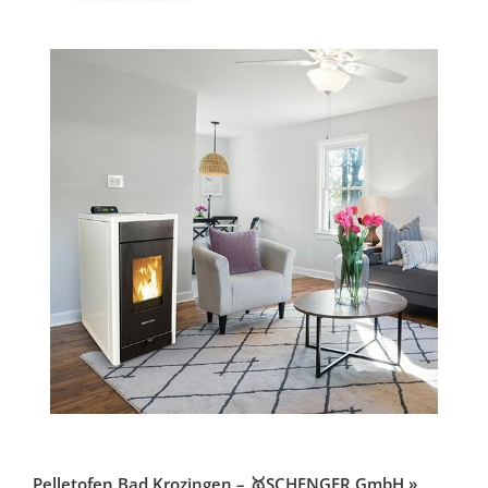
Pelletofen Bad Krozingen – 🥇SCHENGER GmbH »