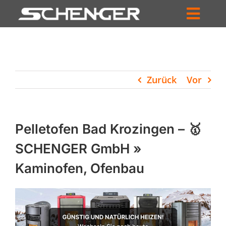
Zum
Inhalt
Toggl
springen
HOME
Navig
ZUM SHOP
Zurück
Vor
HÄNDLERSUCHE
SERVICE
Pelletofen Bad Krozingen – 🥇
UNTERNEHMEN
SCHENGER GmbH »
Kaminofen, Ofenbau
PROFIL
WARENKORB
PRODUCTS
SEARCH