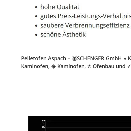
Pelletofen Aspach – 🥇SCHENGER GmbH » Kamin
Kaminofen, ☀️ Kaminofen, ⭐ Ofenbau und ✓ 