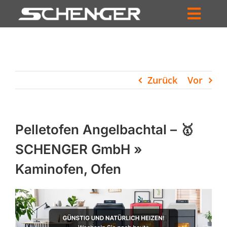
Zum
Inhalt
Toggl
springen
HOME
Navig
ZUM SHOP
Zurück
Vor
HÄNDLERSUCHE
SERVICE
Pelletofen Angelbachtal – 🥇
UNTERNEHMEN
SCHENGER GmbH »
Kaminofen, Ofen
PROFIL
WARENKORB
PRODUCTS
SEARCH