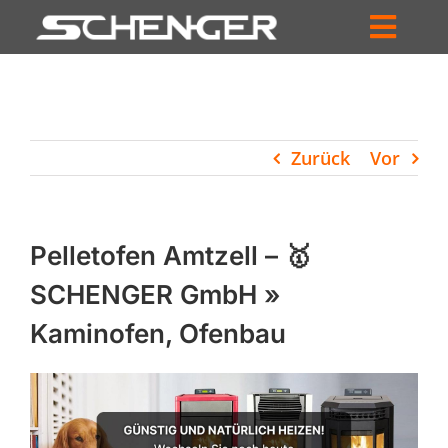
Zum
Inhalt
Toggl
springen
HOME
Navig
ZUM SHOP
Zurück
Vor
HÄNDLERSUCHE
SERVICE
Pelletofen Amtzell – 🥇
UNTERNEHMEN
SCHENGER GmbH »
Kaminofen, Ofenbau
PROFIL
WARENKORB
PRODUCTS
SEARCH