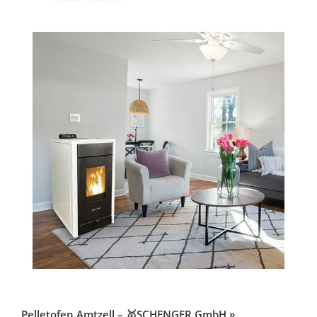
Pelletofen Amtzell – 🥇SCHENGER GmbH »