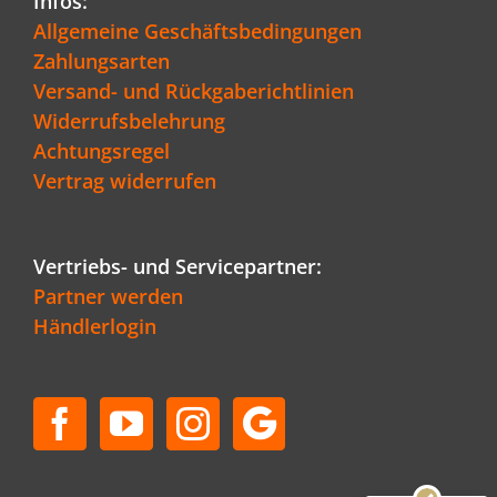
Infos:
Allgemeine Geschäftsbedingungen
Zahlungsarten
Versand- und Rückgaberichtlinien
Widerrufsbelehrung
Achtungsregel
Vertrag widerrufen
Vertriebs- und Servicepartner:
Partner werden
Händlerlogin
Kundenbewertungen und Erfahrungen zu
Schenger GmbH
SEHR GUT
96%
Empfehlungen auf
ProvenExpert.com
4,80 / 5,00