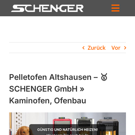
Zum
Inhalt
Toggl
springen
HOME
Navig
ZUM SHOP
Zurück
Vor
HÄNDLERSUCHE
SERVICE
Pelletofen Altshausen – 🥇
UNTERNEHMEN
SCHENGER GmbH »
Kaminofen, Ofenbau
PROFIL
WARENKORB
PRODUCTS
SEARCH