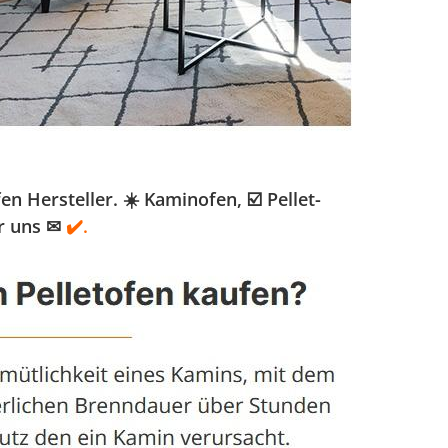
 Hersteller. ☀️ Kaminofen, ☑️ Pellet-
r uns ✉
✔️.