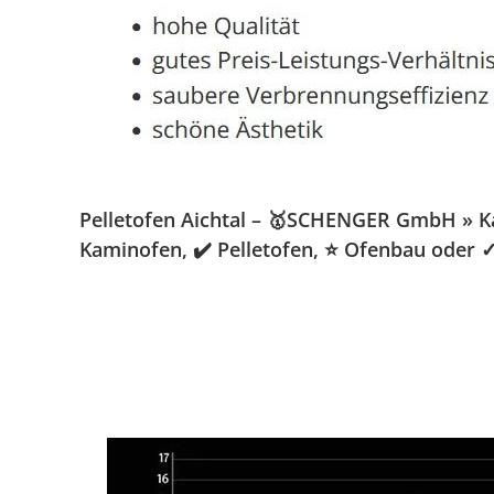
Pelletofen Aichtal – 🥇SCHENGER GmbH » Kami
Kaminofen, ✔️ Pelletofen, ⭐ Ofenbau oder ✓