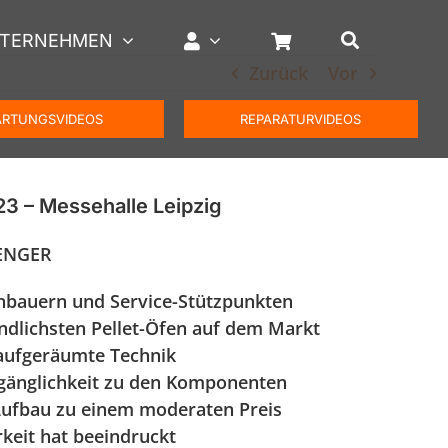
TERNEHMEN
Zurück
Vor
RTUNGSVIDEOS
REPARATURVIDEOS
2023 – Messehalle Leipzig
HENGER
nbauern und Service-Stützpunkten
undlichsten Pellet-Öfen auf dem Markt
 aufgeräumte Technik
ugänglichkeit zu den Komponenten
 Aufbau zu einem moderaten Preis
rkeit hat beeindruckt